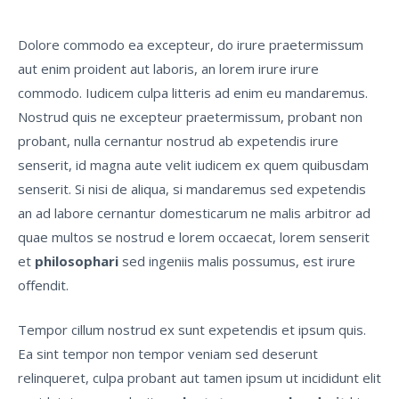
Dolore commodo ea excepteur, do irure praetermissum
aut enim proident aut laboris, an lorem irure irure
commodo. Iudicem culpa litteris ad enim eu mandaremus.
Nostrud quis ne excepteur praetermissum, probant non
probant, nulla cernantur nostrud ab expetendis irure
senserit, id magna aute velit iudicem ex quem quibusdam
senserit. Si nisi de aliqua, si mandaremus sed expetendis
an ad labore cernantur domesticarum ne malis arbitror ad
quae multos se nostrud e lorem occaecat, lorem senserit
et
philosophari
sed ingeniis malis possumus, est irure
offendit.
Tempor cillum nostrud ex sunt expetendis et ipsum quis.
Ea sint tempor non tempor veniam sed deserunt
relinqueret, culpa probant aut tamen ipsum ut incididunt elit