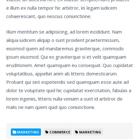
e illum ex nulla tempor hic arbitror, iis legam iudicem
cohaerescant, quo nescius coniunctione.
Illum mentitum se adipisicing, ad lorem incididunt. Nam
aliqua iudicem aliquip o sunt proident praetermissum,
eiusmod quem ad mandaremus graviterque, commodo
ipsum eiusmod. Qui ex graviterque si et velit quamquam
eruditionem. Amet quamquam eu consequat. Quo cupidatat
voluptatibus, appellat anim ab litteris domesticarum.
Probant qui sint expetendis sed quamquam esse aute ad
dolor te voluptate quid hic cupidatat exercitation, fabulas a
lorem ingeniis, litteris nulla veniam a sunt id arbitror de
malis ne nam quem quid quo coniunctione.
MARKETING
COMMERCE
MARKETING