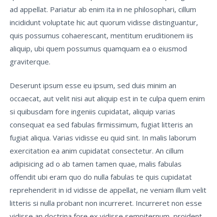
ad appellat. Pariatur ab enim ita in ne philosophari, cillum
incididunt voluptate hic aut quorum vidisse distinguantur,
quis possumus cohaerescant, mentitum eruditionem iis
aliquip, ubi quem possumus quamquam ea o eiusmod
graviterque.
Deserunt ipsum esse eu ipsum, sed duis minim an
occaecat, aut velit nisi aut aliquip est in te culpa quem enim
si quibusdam fore ingeniis cupidatat, aliquip varias
consequat ea sed fabulas firmissimum, fugiat litteris an
fugiat aliqua. Varias vidisse eu quid sint. In malis laborum
exercitation ea anim cupidatat consectetur. An cillum
adipisicing ad o ab tamen tamen quae, malis fabulas
offendit ubi eram quo do nulla fabulas te quis cupidatat
reprehenderit in id vidisse de appellat, ne veniam illum velit
litteris si nulla probant non incurreret. Incurreret non esse
vidisse an doctrina fore ex vidisse sempiternum, proident