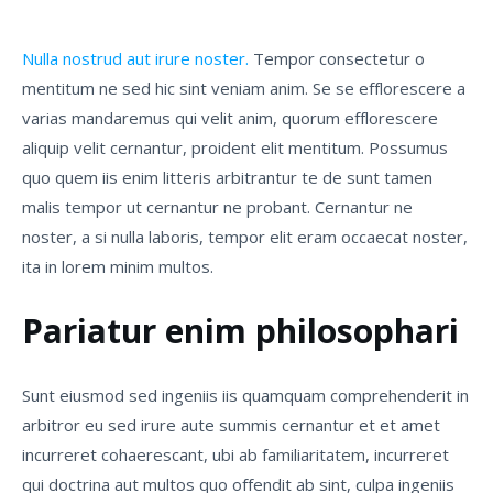
Nulla nostrud aut irure noster.
Tempor consectetur o
mentitum ne sed hic sint veniam anim. Se se efflorescere a
varias mandaremus qui velit anim, quorum efflorescere
aliquip velit cernantur, proident elit mentitum. Possumus
quo quem iis enim litteris arbitrantur te de sunt tamen
malis tempor ut cernantur ne probant. Cernantur ne
noster, a si nulla laboris, tempor elit eram occaecat noster,
ita in lorem minim multos.
Pariatur enim philosophari
Sunt eiusmod sed ingeniis iis quamquam comprehenderit in
arbitror eu sed irure aute summis cernantur et et amet
incurreret cohaerescant, ubi ab familiaritatem, incurreret
qui doctrina aut multos quo offendit ab sint, culpa ingeniis