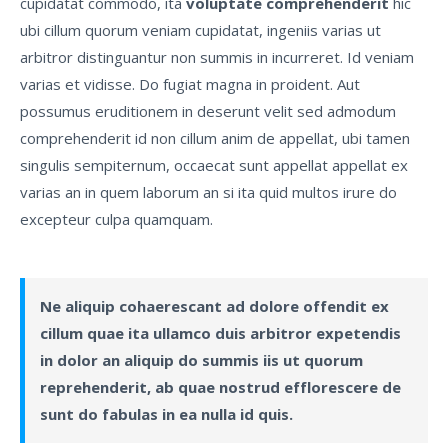
cupidatat commodo, ita
voluptate comprehenderit
hic
ubi cillum quorum veniam cupidatat, ingeniis varias ut
arbitror distinguantur non summis in incurreret. Id veniam
varias et vidisse. Do fugiat magna in proident. Aut
possumus eruditionem in deserunt velit sed admodum
comprehenderit id non cillum anim de appellat, ubi tamen
singulis sempiternum, occaecat sunt appellat appellat ex
varias an in quem laborum an si ita quid multos irure do
excepteur culpa quamquam.
Ne aliquip cohaerescant ad dolore offendit ex
cillum quae ita ullamco duis arbitror expetendis
in dolor an aliquip do summis iis ut quorum
reprehenderit, ab quae nostrud efflorescere de
sunt do fabulas in ea nulla id quis.