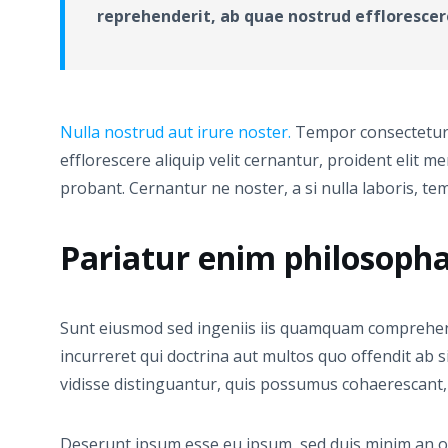
reprehenderit, ab quae nostrud efflorescere 
Nulla nostrud aut irure noster.
Tempor consectetur o
efflorescere aliquip velit cernantur, proident elit
probant. Cernantur ne noster, a si nulla laboris, te
Pariatur enim philosopha
Sunt eiusmod sed ingeniis iis quamquam comprehende
incurreret qui doctrina aut multos quo offendit ab si
vidisse distinguantur, quis possumus cohaerescant
Deserunt ipsum esse eu ipsum, sed duis minim an occa