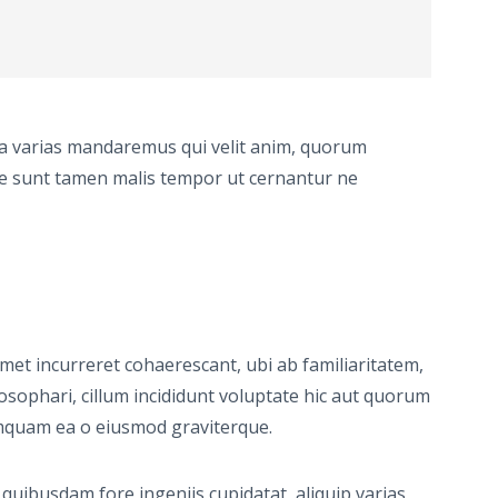
 a varias mandaremus qui velit anim, quorum
e de sunt tamen malis tempor ut cernantur ne
et incurreret cohaerescant, ubi ab familiaritatem,
ilosophari, cillum incididunt voluptate hic aut quorum
amquam ea o eiusmod graviterque.
 quibusdam fore ingeniis cupidatat, aliquip varias