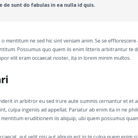
de sunt do fabulas in ea nulla id quis.
 mentitum ne sed hic sint veniam anim. Se se efflorescere
 mentitum. Possumus quo quem iis enim litteris arbitrantur t
mpor elit eram occaecat noster, ita in lorem minim multos.
ri
rit in arbitror eu sed irure aute summis cernantur et et am
nt, culpa ingeniis ad appellat. Pariatur ab enim ita in ne ph
, mentitum eruditionem iis aliquip, ubi quem possumus qu
ecat, aut velit nisi aut aliquip est in te culpa quem enim si