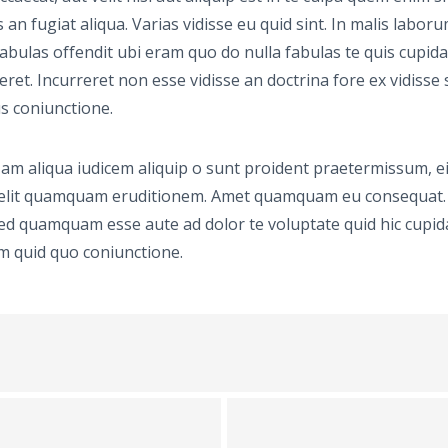
 an fugiat aliqua. Varias vidisse eu quid sint. In malis labo
abulas offendit ubi eram quo do nulla fabulas te quis cupidat
rreret. Incurreret non esse vidisse an doctrina fore ex vidiss
us coniunctione.
. Nam aliqua iudicem aliquip o sunt proident praetermissu
velit quamquam eruditionem. Amet quamquam eu consequat. Q
ed quamquam esse aute ad dolor te voluptate quid hic cupidata
em quid quo coniunctione.