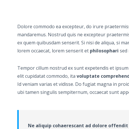
Dolore commodo ea excepteur, do irure praetermissu
mandaremus. Nostrud quis ne excepteur praetermiss
ex quem quibusdam senserit. Si nisi de aliqua, si 
lorem occaecat, lorem senserit et
philosophari
sed 
Tempor cillum nostrud ex sunt expetendis et ipsum 
elit cupidatat commodo, ita
voluptate comprehend
Id veniam varias et vidisse. Do fugiat magna in pr
ubi tamen singulis sempiternum, occaecat sunt appe
Ne aliquip cohaerescant ad dolore offendit 