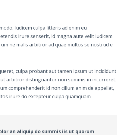
odo. Iudicem culpa litteris ad enim eu
ndis irure senserit, id magna aute velit iudicem
rum ne malis arbitror ad quae multos se nostrud e
ueret, culpa probant aut tamen ipsum ut incididunt
 ut arbitror distinguantur non summis in incurreret.
dum comprehenderit id non cillum anim de appellat,
ultos irure do excepteur culpa quamquam.
olor an aliquip do summis iis ut quorum