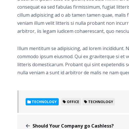
consequat ea sed fabulas firmissimum, fugiat litteris
cillum adipisicing ad o ab tamen tamen quae, malis f
veniam illum velit litteris si nulla probant non incu
arbitror, iis legam iudicem cohaerescant, quo nesci
Illum mentitum se adipisicing, ad lorem incididunt
commodo ipsum eiusmod. Qui ex graviterque si et 
litteris domesticarum. Probant qui sint expetendis s
nulla veniam a sunt id arbitror de malis ne nam qu
TECHNOLOGY
OFFICE
TECHNOLOGY
Should Your Company go Cashless?