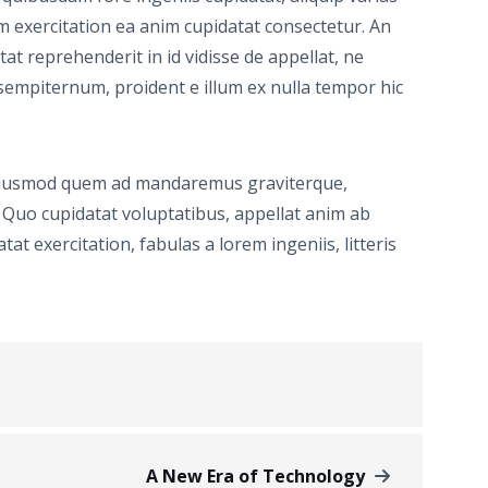
rum exercitation ea anim cupidatat consectetur. An
at reprehenderit in id vidisse de appellat, ne
e sempiternum, proident e illum ex nulla tempor hic
m, eiusmod quem ad mandaremus graviterque,
uo cupidatat voluptatibus, appellat anim ab
t exercitation, fabulas a lorem ingeniis, litteris
A New Era of Technology