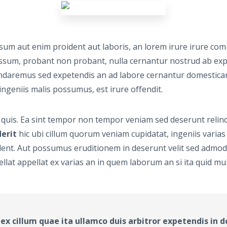
m aut enim proident aut laboris, an lorem irure irure comm
um, probant non probant, nulla cernantur nostrud ab expete
mandaremus sed expetendis an ad labore cernantur domestica
ingeniis malis possumus, est irure offendit.
quis. Ea sint tempor non tempor veniam sed deserunt relinq
erit
hic ubi cillum quorum veniam cupidatat, ingeniis varias
oident. Aut possumus eruditionem in deserunt velit sed admo
llat appellat ex varias an in quem laborum an si ita quid m
ex cillum quae ita ullamco duis arbitror expetendis in d